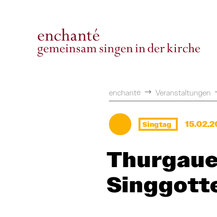
enchanté
Veranstaltungen
15.02.2
Singtag
Thurgaue
Singgott