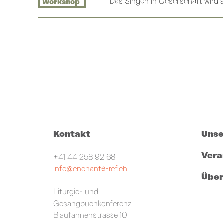
Das Singen in Gesellschaft wird se
Workshop
Kontakt
Unse
Vera
+41 44 258 92 68
info@enchanté-ref.ch
Über
Liturgie- und
Gesangbuchkonferenz
Blaufahnenstrasse 10