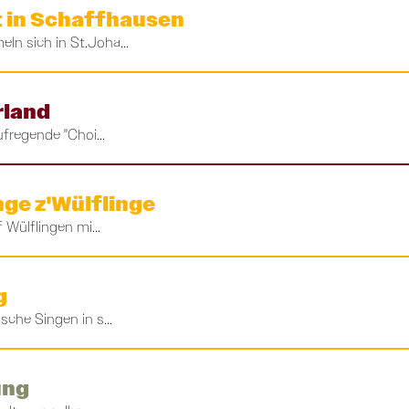
 in Schaffhausen
n sich in St.Joha...
rland
fregende "Choi...
nge z'Wülflinge
 Wülflingen mi...
g
che Singen in s...
ung