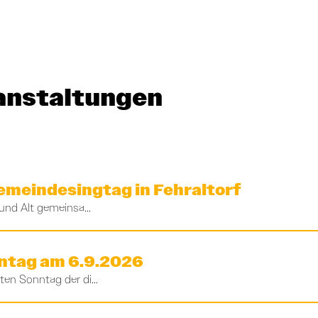
an­stal­tungen
 Gemeindesingtag in Fehraltorf
und Alt gemeinsa...
nntag am 6.9.2026
n Sonntag der di...