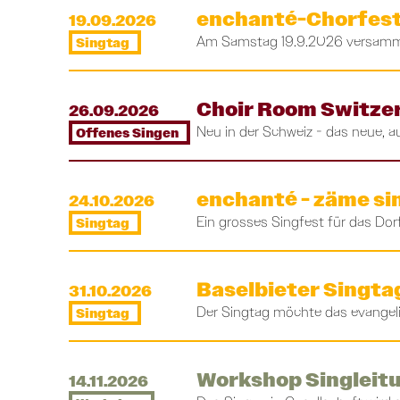
enchanté-Chorfest
19.09.2026
Am Samstag 19.9.2026 versammel
Singtag
Choir Room Switze
26.09.2026
Neu in der Schweiz - das neue, au
Offenes Singen
enchanté - zäme si
24.10.2026
Ein grosses Singfest für das Dorf
Singtag
Baselbieter Singta
31.10.2026
Der Singtag möchte das evangelis
Singtag
Workshop Singleit
14.11.2026