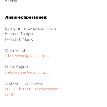
Kradolf
Ansprechpersonen:
Evangelische Landeskirche des
Kantons Thurgau,
Fachstelle Musik:
Oliver Wendel
oliver.wendel@evang-tg.ch
Dieter Wagner
dieter.wagner@evang-tg.ch
Andreas Hausammann
andreas.hausammann@enchanté-
ref.ch